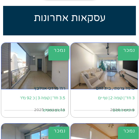
עסקאות אחרונות
נמכר
נמכר
כרמל צרפתי , בית לחם
רח' מרדכי אניליבץ
3 חד' | קומה 2 | נוף ים
3.5 חד' | קומה 3 | כ 92 מ״ר
9 בינואר 2026
13 בנובמבר 2025
פרטים נוספים
פרטים נוספים
נמכר
נמכר