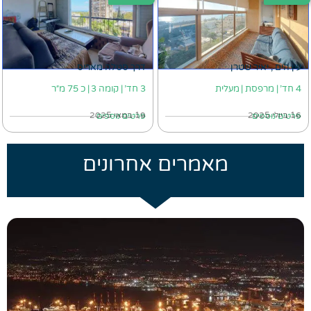
עין הים , יאיר שטרן
דרך סטלה מאריס
4 חד' | מרפסת | מעלית
3 חד' | קומה 3 | כ 75 מ״ר
16 ביולי 2025
19 במאי 2025
פרטים נוספים
פרטים נוספים
מאמרים אחרונים