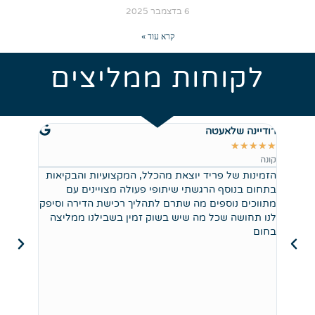
6 בדצמבר 2025
קרא עוד »
לקוחות ממליצים
רודיינה שלאעטה
 BOROS
★
★
★
★
★
★
★
★
★
★
קונה
מוכר ברמ
הזמינות של פריד יוצאת מהכלל, המקצועיות והבקיאות
בחרתי בפ
בתחום בנוסף הרגשתי שיתופי פעולה מצויינים עם
אדיב ויע
מתווכים נוספים מה שתרם לתהליך רכישת הדירה וסיפק
קצר. ממל
לנו תחושה שכל מה שיש בשוק זמין בשבילנו ממליצה
בחום