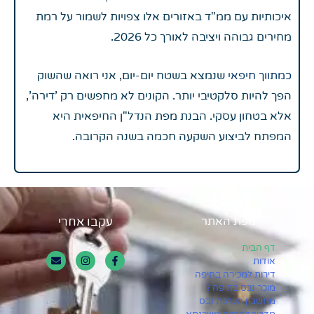
איכותיות עם ממ"ד באזורים אלו צפויות לשמור על רמת
מחירים גבוהה ויציבה לאורך כל 2026.
כמתווך חיפאי
שנמצא בשטח יום-יום, אני רואה שהשוק
הפך להיות סלקטיבי יותר. הקונים לא מחפשים רק 'דירה',
אלא בטחון עסקי. הבנת מפת הנדל"ן החיפאית היא
המפתח לביצוע השקעה חכמה בשנה הקרובה.
מפת האתר
עקבו אחרי
דף הבית
אודות
דירות למכירה בחיפה
מוכר נכס בחיפה ?
מחשבון הערכת נכס