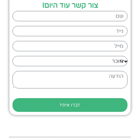
צור קשר עוד היום!
שם
נייד
מייל
מוכר
או
קונה
הודעה
?
דברו איתי!