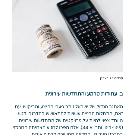
קרדיט : pexels
ב. עתודות קרקע והתחדשות עירונית
האתגר הגדול של ישראל נותר פערי ההיצע והביקוש. עם
זאת, התחלות הבנייה עשויות להתאושש בהדרגה. דגש
מיוחד צפוי להיות על פרויקטים של התחדשות עירונית
(פינוי-בינוי ותמ"א 38). אלה הפכו למנוע הצמיחה המרכזי
במרכזי הערים, והמדינה ממשיכה לדחוף אותם