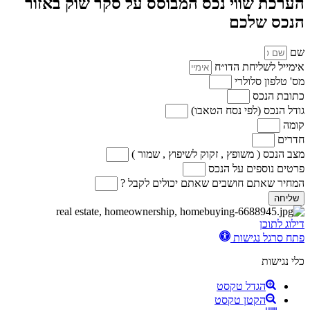
הערכת שווי נכס המבוסס על סקר שוק באזור
הנכס שלכם
שם
אימייל לשליחת הדו״ח
מס' טלפון סלולרי
כתובת הנכס
גודל הנכס (לפי נסח הטאבו)
קומה
חדרים
מצב הנכס ( משופץ , זקוק לשיפוץ , שמור )
פרטים נוספים על הנכס
המחיר שאתם חושבים שאתם יכולים לקבל ?
שליחה
דילוג לתוכן
פתח סרגל נגישות
כלי נגישות
הגדל טקסט
הקטן טקסט