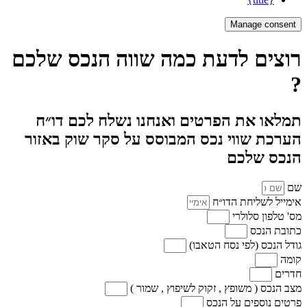
Manage consent
רוצים לדעת כמה שווה הנכס שלכם
?
תמלאו את הפרטים ואנחנו נשלח לכם דו״ח
הערכת שווי נכס המבוסס על סקר שוק באזור
הנכס שלכם
שם
אימייל לשליחת הדו״ח
מס' טלפון סלולרי
כתובת הנכס
גודל הנכס (לפי נסח הטאבו)
קומה
חדרים
מצב הנכס ( משופץ , זקוק לשיפוץ , שמור )
פרטים נוספים על הנכס