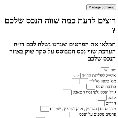
Manage consent
רוצים לדעת כמה שווה הנכס שלכם
?
תמלאו את הפרטים ואנחנו נשלח לכם דו״ח
הערכת שווי נכס המבוסס על סקר שוק באזור
הנכס שלכם
שם
אימייל לשליחת הדו״ח
מס' טלפון סלולרי
כתובת הנכס
גודל הנכס (לפי נסח הטאבו)
קומה
חדרים
מצב הנכס ( משופץ , זקוק לשיפוץ , שמור )
פרטים נוספים על הנכס