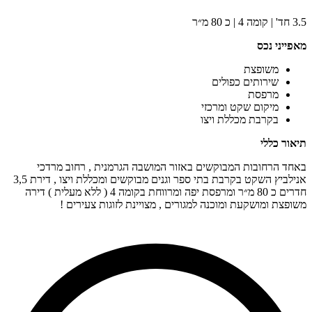
3.5 חד' | קומה 4 | כ 80 מ״ר
מאפייני נכס
משופצת
שירותים כפולים
מרפסת
מיקום שקט ומרכזי
בקרבת מכללת ויצו
תיאור כללי
באחד הרחובות המבוקשים באזור המושבה הגרמנית , רחוב מרדכי
אנילביץ השקט בקרבת בתי ספר וגנים מבוקשים ומכללת ויצו , דירת 3,5
חדרים כ 80 מ״ר ומרפסת יפה ומרווחת בקומה 4 ( ללא מעלית ) דירה
משופצת ומושקעת ומוכנה למגורים , מצויינת לזוגות צעירים !