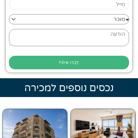
מייל
מוכר
או
קונה
הודעה
?
דברו איתי!
נכסים נוספים למכירה