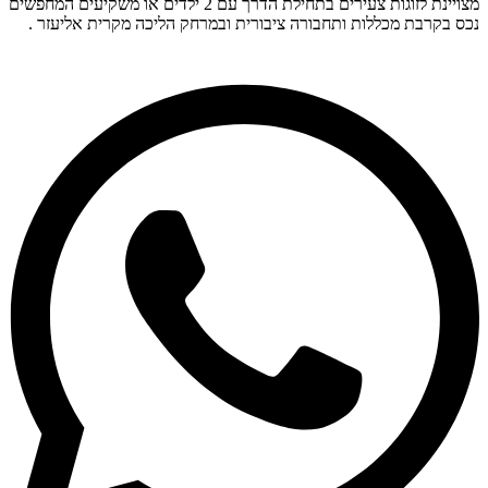
מצויינת לזוגות צעירים בתחילת הדרך עם 2 ילדים או משקיעים המחפשים
נכס בקרבת מכללות ותחבורה ציבורית ובמרחק הליכה מקרית אליעזר .