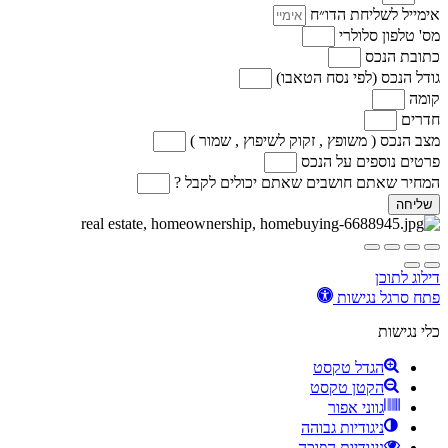
אימייל לשליחת הדו״ח
מס' טלפון סלולרי
כתובת הנכס
גודל הנכס (לפי נסח הטאבו)
קומה
חדרים
מצב הנכס ( משופץ , זקוק לשיפוץ , שמור )
פרטים נוספים על הנכס
המחיר שאתם חושבים שאתם יכולים לקבל ?
שליחה
דילוג לתוכן
פתח סרגל נגישות
כלי נגישות
הגדל טקסט
הקטן טקסט
גווני אפור
ניגודיות גבוהה
ניגודיות הפוכה